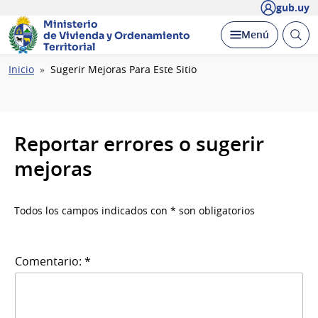
gub.uy
Ministerio
Abrir
Desplegar
Menú
de Vivienda y
Ordenamiento
busc
Territorial
Ruta
Inicio
Sugerir Mejoras Para Este Sitio
de
navegación
Reportar errores o sugerir
mejoras
Todos los campos indicados con * son obligatorios
Comentario: *