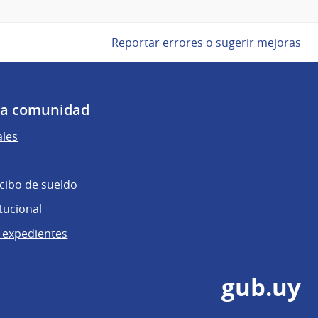
Reportar errores o sugerir mejoras
 la comunidad
ales
ecibo de sueldo
tucional
 expedientes
gub.uy