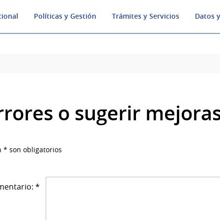
cional
Políticas y Gestión
Trámites y Servicios
Datos y
rrores o sugerir mejora
 * son obligatorios
entario: *