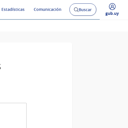
 Estadísticas
Comunicación
Buscar
Abrir
Desplegar
gub.uy
buscador
menú
y
de
s