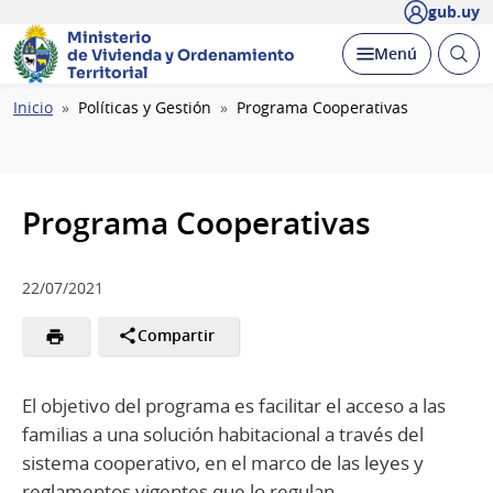
gub.uy
Ministerio
Abrir
Desplegar
Menú
de Vivienda y
Ordenamiento
busc
Territorial
Ruta
Inicio
Políticas y Gestión
Programa Cooperativas
de
navegación
Programa Cooperativas
22/07/2021
Compartir
El objetivo del programa es facilitar el acceso a las
familias a una solución habitacional a través del
sistema cooperativo, en el marco de las leyes y
reglamentos vigentes que lo regulan.