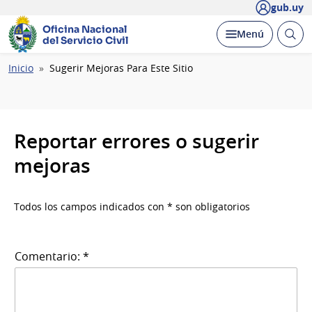
gub.uy
Oficina Nacional
Abrir
Desplegar
Menú
del Servicio Civil
busc
Ruta
Inicio
Sugerir Mejoras Para Este Sitio
de
navegación
Reportar errores o sugerir
mejoras
Todos los campos indicados con * son obligatorios
Comentario: *