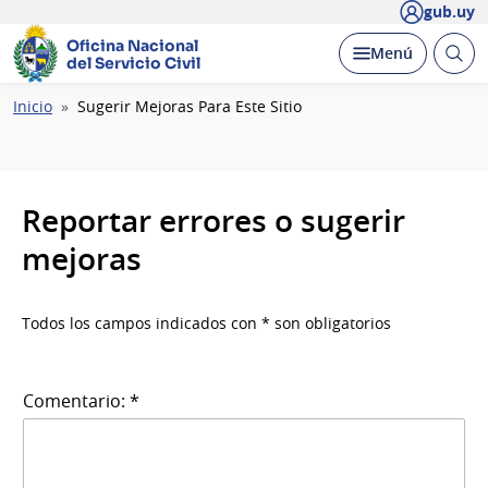
gub.uy
Oficina Nacional
Abrir
Desplegar
Menú
del Servicio Civil
busc
Ruta
Inicio
Sugerir Mejoras Para Este Sitio
de
navegación
Reportar errores o sugerir
mejoras
Todos los campos indicados con * son obligatorios
Comentario: *