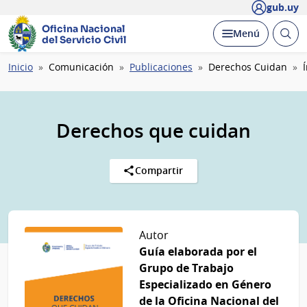
gub.uy
Oficina Nacional
Abrir
Desplegar
Menú
del Servicio Civil
busc
Ruta
Inicio
Comunicación
Publicaciones
Derechos Cuidan
de
navegación
Derechos que cuidan
Compartir
Autor
Guía elaborada por el
Grupo de Trabajo
Especializado en Género
de la Oficina Nacional del