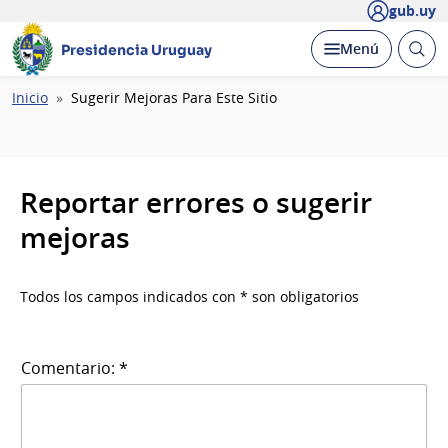
gub.uy
Abrir
Desplegar
Menú
Presidencia Uruguay
busc
Ruta
Inicio
Sugerir Mejoras Para Este Sitio
de
navegación
Reportar errores o sugerir
mejoras
Todos los campos indicados con * son obligatorios
Comentario: *