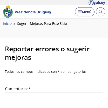
gub.uy
Abrir
Desplegar
Menú
Presidencia Uruguay
busc
Ruta
Inicio
Sugerir Mejoras Para Este Sitio
de
navegación
Reportar errores o sugerir
mejoras
Todos los campos indicados con * son obligatorios
Comentario: *