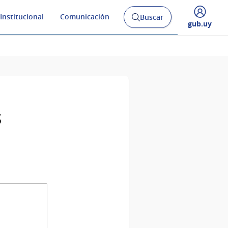
Institucional
Comunicación
Buscar
Abrir
Desplegar
gub.uy
buscador
menú
y
de
s