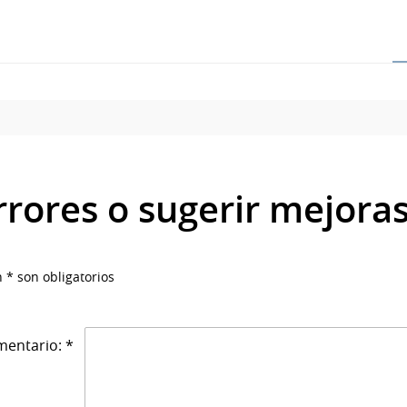
rrores o sugerir mejora
 * son obligatorios
entario: *