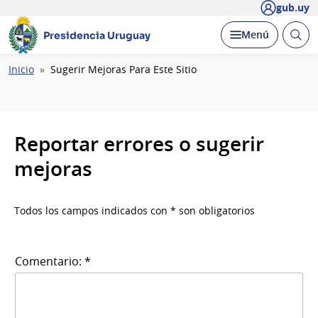
gub.uy
Abrir
Desplegar
Menú
Presidencia Uruguay
busc
Ruta
Inicio
Sugerir Mejoras Para Este Sitio
de
navegación
Reportar errores o sugerir
mejoras
Todos los campos indicados con * son obligatorios
Comentario: *