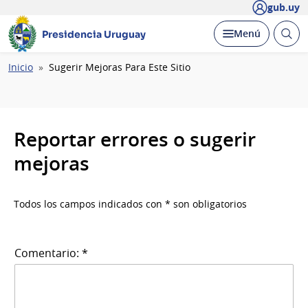
gub.uy
Abrir
Desplegar
Menú
Presidencia Uruguay
busc
Ruta
Inicio
Sugerir Mejoras Para Este Sitio
de
navegación
Reportar errores o sugerir
mejoras
Todos los campos indicados con * son obligatorios
Comentario: *