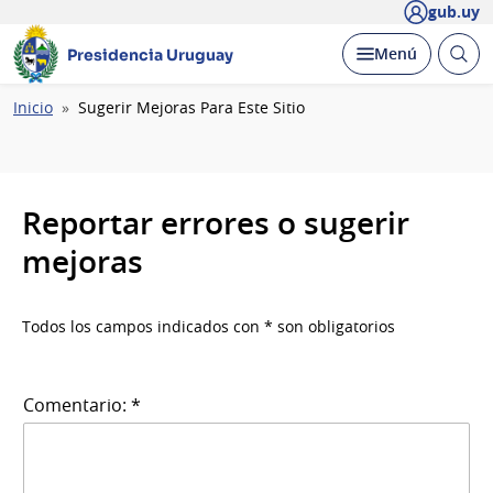
gub.uy
Abrir
Desplegar
Menú
Presidencia Uruguay
busc
Ruta
Inicio
Sugerir Mejoras Para Este Sitio
de
navegación
Reportar errores o sugerir
mejoras
Todos los campos indicados con * son obligatorios
Comentario: *