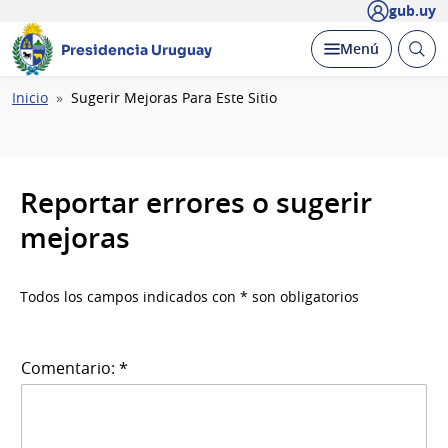
gub.uy
Abrir
Desplegar
Menú
Presidencia Uruguay
busc
Ruta
Inicio
Sugerir Mejoras Para Este Sitio
de
navegación
Reportar errores o sugerir
mejoras
Todos los campos indicados con * son obligatorios
Comentario: *