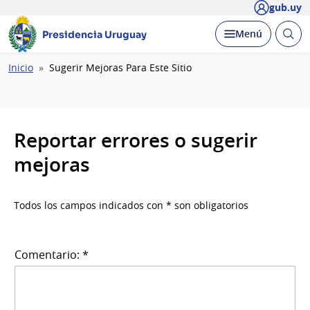
gub.uy
Abrir
Desplegar
Menú
Presidencia Uruguay
busc
Ruta
Inicio
Sugerir Mejoras Para Este Sitio
de
navegación
Reportar errores o sugerir
mejoras
Todos los campos indicados con * son obligatorios
Comentario: *