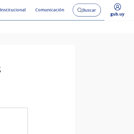
Institucional
Comunicación
Buscar
Abrir
Desplegar
gub.uy
buscador
menú
y
de
s