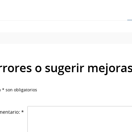
rrores o sugerir mejora
 * son obligatorios
entario: *