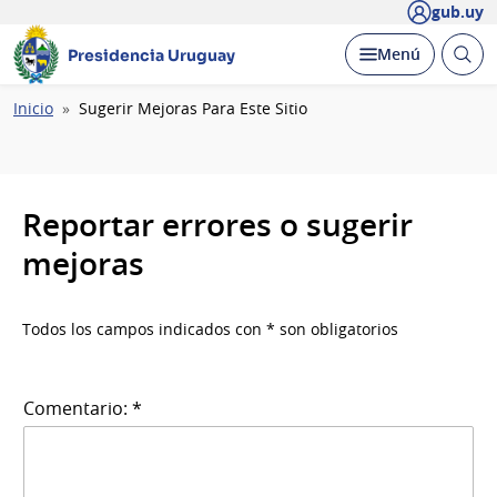
gub.uy
Abrir
Desplegar
Menú
Presidencia Uruguay
busc
Ruta
Inicio
Sugerir Mejoras Para Este Sitio
de
navegación
Reportar errores o sugerir
mejoras
Todos los campos indicados con * son obligatorios
Comentario: *