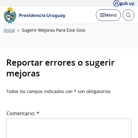
gub.uy
Abrir
Desplegar
Menú
Presidencia Uruguay
busc
Ruta
Inicio
Sugerir Mejoras Para Este Sitio
de
navegación
Reportar errores o sugerir
mejoras
Todos los campos indicados con * son obligatorios
Comentario: *