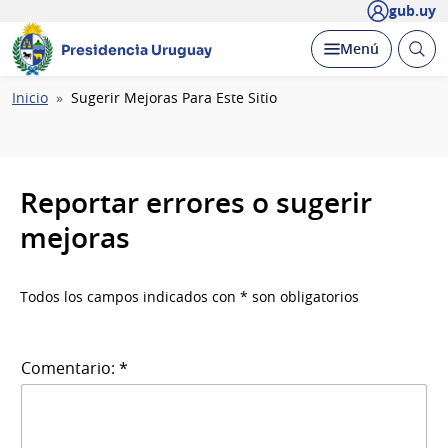
gub.uy
Abrir
Desplegar
Menú
Presidencia Uruguay
busc
Ruta
Inicio
Sugerir Mejoras Para Este Sitio
de
navegación
Reportar errores o sugerir
mejoras
Todos los campos indicados con * son obligatorios
Comentario: *