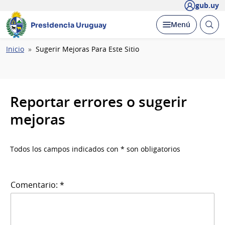
gub.uy
Abrir
Desplegar
Menú
Presidencia Uruguay
busc
Ruta
Inicio
Sugerir Mejoras Para Este Sitio
de
navegación
Reportar errores o sugerir
mejoras
Todos los campos indicados con * son obligatorios
Comentario: *