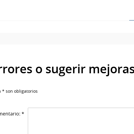
rrores o sugerir mejora
 * son obligatorios
entario: *