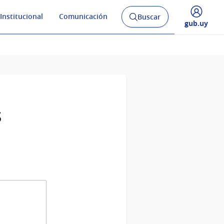
Institucional
Comunicación
Buscar
Abrir
Desplegar
gub.uy
buscador
menú
y
de
s