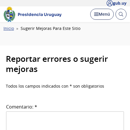
gub.uy
Abrir
Desplegar
Menú
Presidencia Uruguay
busc
Ruta
Inicio
Sugerir Mejoras Para Este Sitio
de
navegación
Reportar errores o sugerir
mejoras
Todos los campos indicados con * son obligatorios
Comentario: *