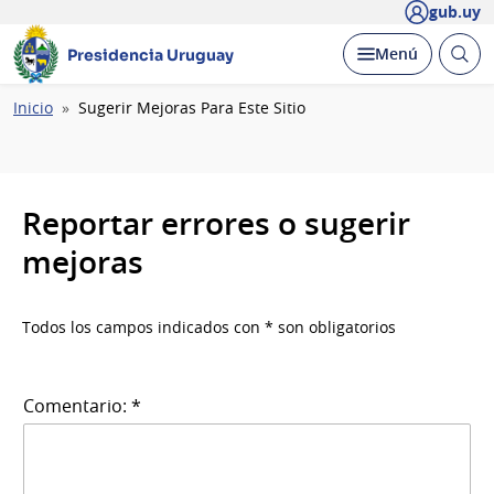
gub.uy
Abrir
Desplegar
Menú
Presidencia Uruguay
busc
Ruta
Inicio
Sugerir Mejoras Para Este Sitio
de
navegación
Reportar errores o sugerir
mejoras
Todos los campos indicados con * son obligatorios
Comentario: *