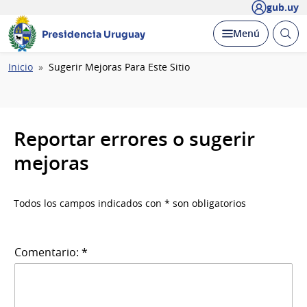
gub.uy
Abrir
Desplegar
Menú
Presidencia Uruguay
busc
Ruta
Inicio
Sugerir Mejoras Para Este Sitio
de
navegación
Reportar errores o sugerir
mejoras
Todos los campos indicados con * son obligatorios
Comentario: *