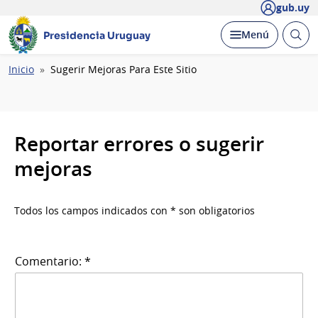
gub.uy
Abrir
Desplegar
Menú
Presidencia Uruguay
busc
Ruta
Inicio
Sugerir Mejoras Para Este Sitio
de
navegación
Reportar errores o sugerir
mejoras
Todos los campos indicados con * son obligatorios
Comentario: *