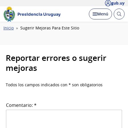
gub.uy
Abrir
Desplegar
Menú
Presidencia Uruguay
busc
Ruta
Inicio
Sugerir Mejoras Para Este Sitio
de
navegación
Reportar errores o sugerir
mejoras
Todos los campos indicados con * son obligatorios
Comentario: *