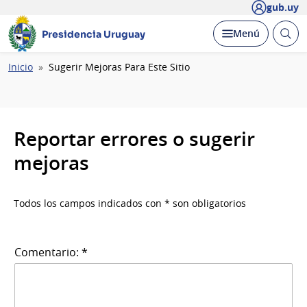
gub.uy
Abrir
Desplegar
Menú
Presidencia Uruguay
busc
Ruta
Inicio
Sugerir Mejoras Para Este Sitio
de
navegación
Reportar errores o sugerir
mejoras
Todos los campos indicados con * son obligatorios
Comentario: *