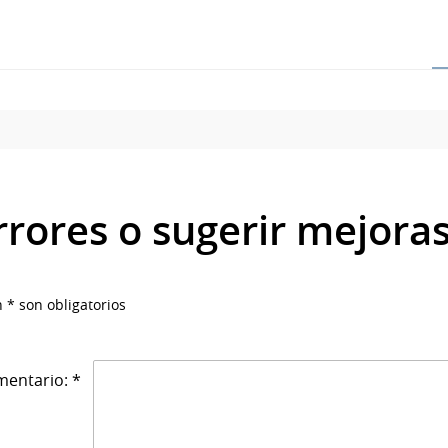
rrores o sugerir mejora
 * son obligatorios
entario: *