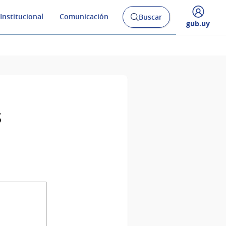
Institucional
Comunicación
Buscar
Abrir
Desplegar
gub.uy
buscador
menú
y
de
s