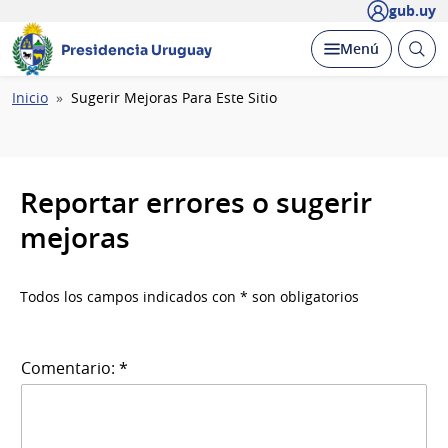
gub.uy
Abrir
Desplegar
Menú
Presidencia Uruguay
busc
Ruta
Inicio
Sugerir Mejoras Para Este Sitio
de
navegación
Reportar errores o sugerir
mejoras
Todos los campos indicados con * son obligatorios
Comentario: *