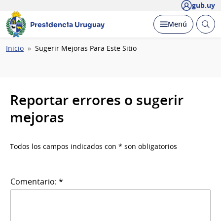
gub.uy
Abrir
Desplegar
Menú
Presidencia Uruguay
busc
Ruta
Inicio
Sugerir Mejoras Para Este Sitio
de
navegación
Reportar errores o sugerir
mejoras
Todos los campos indicados con * son obligatorios
Comentario: *