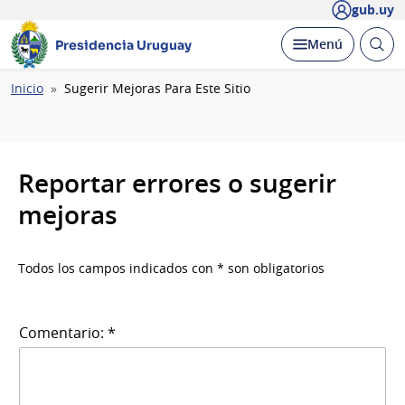
gub.uy
Abrir
Desplegar
Menú
Presidencia Uruguay
busc
Ruta
Inicio
Sugerir Mejoras Para Este Sitio
de
navegación
Reportar errores o sugerir
mejoras
Todos los campos indicados con * son obligatorios
Comentario: *