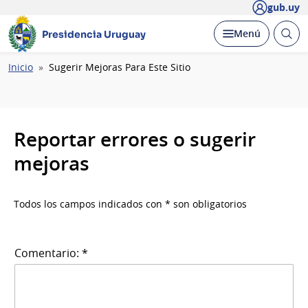
gub.uy
Abrir
Desplegar
Menú
Presidencia Uruguay
busc
Ruta
Inicio
Sugerir Mejoras Para Este Sitio
de
navegación
Reportar errores o sugerir
mejoras
Todos los campos indicados con * son obligatorios
Comentario: *