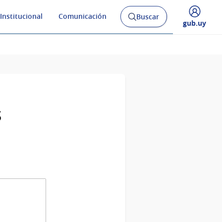
Institucional
Comunicación
Buscar
Abrir
Desplegar
gub.uy
buscador
menú
y
de
s