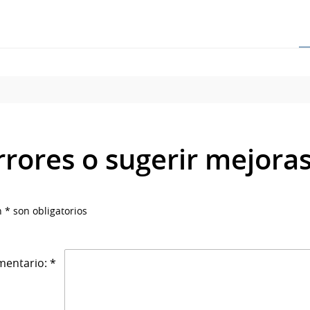
rrores o sugerir mejora
 * son obligatorios
entario: *