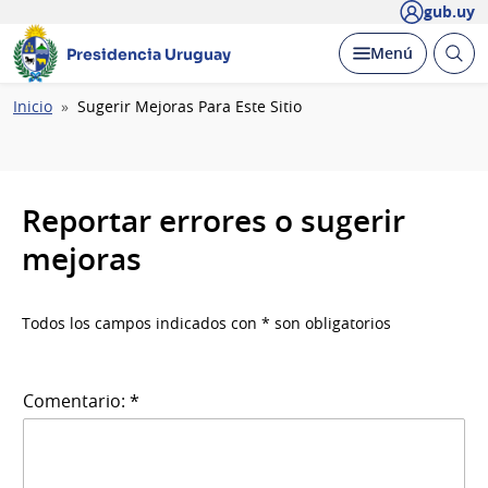
gub.uy
Abrir
Desplegar
Menú
Presidencia Uruguay
busc
Ruta
Inicio
Sugerir Mejoras Para Este Sitio
de
navegación
Reportar errores o sugerir
mejoras
Todos los campos indicados con * son obligatorios
Comentario: *