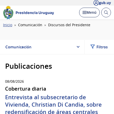
gub.uy
Abrir
Desplegar
Menú
Presidencia Uruguay
busc
Ruta
Inicio
Comunicación
Discursos del Presidente
de
navegación
Comunicación
Filtros
Publicaciones
08/08/2026
Cobertura diaria
Entrevista al subsecretario de
Vivienda, Christian Di Candia, sobre
redensificación de áreas centrales