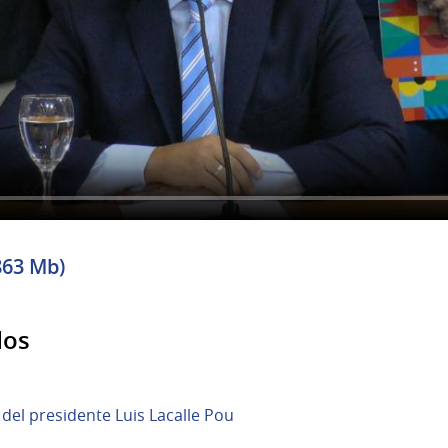
863 Mb)
dos
del presidente Luis Lacalle Pou