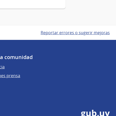
Reportar errores o sugerir mejoras
 la comunidad
cia
nes prensa
gub.uy