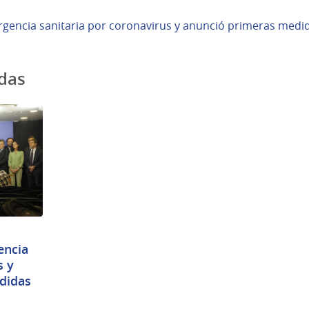
gencia sanitaria por coronavirus y anunció primeras medi
adas
encia
s y
didas