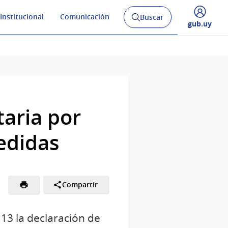
Institucional
Comunicación
Buscar
Abrir
Desplegar
gub.uy
buscador
menú
y
de
aria por
edidas
Compartir
 13 la declaración de