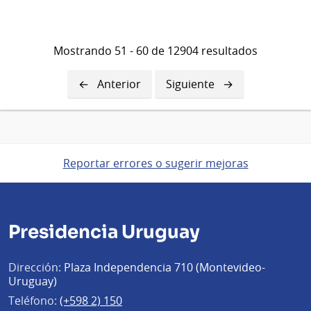
Mostrando 51 - 60 de 12904 resultados
Página
Anterior
Siguiente
Siguiente
anterior
página
Reportar errores o sugerir mejoras
Presidencia Uruguay
Dirección:
Plaza Independencia 710 (Montevideo-
Uruguay)
Teléfono:
(+598 2) 150