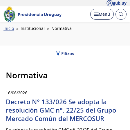
gub.uy
Abrir
Desplegar
Menú
Presidencia Uruguay
busc
Ruta
Inicio
Institucional
Normativa
de
navegación
Filtros
Normativa
16/06/2026
Decreto N° 133/026 Se adopta la
resolución GMC n°. 22/25 del Grupo
Mercado Común del MERCOSUR
Se adopta la resolución GMC n°. 22/25 del Grupo