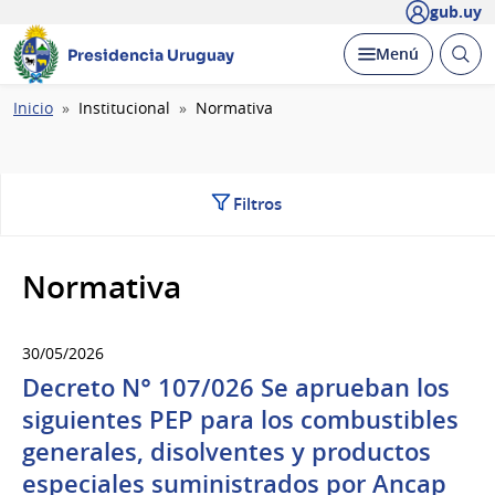
gub.uy
Abrir
Desplegar
Menú
Presidencia Uruguay
busc
Ruta
Inicio
Institucional
Normativa
de
navegación
Filtros
Normativa
30/05/2026
Decreto N° 107/026 Se aprueban los
siguientes PEP para los combustibles
generales, disolventes y productos
especiales suministrados por Ancap