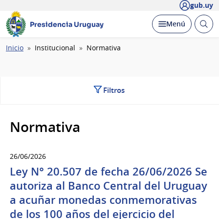
gub.uy
Abrir
Desplegar
Menú
Presidencia Uruguay
busc
Ruta
Inicio
Institucional
Normativa
de
navegación
Filtros
Normativa
26/06/2026
Ley N° 20.507 de fecha 26/06/2026 Se
autoriza al Banco Central del Uruguay
a acuñar monedas conmemorativas
de los 100 años del ejercicio del