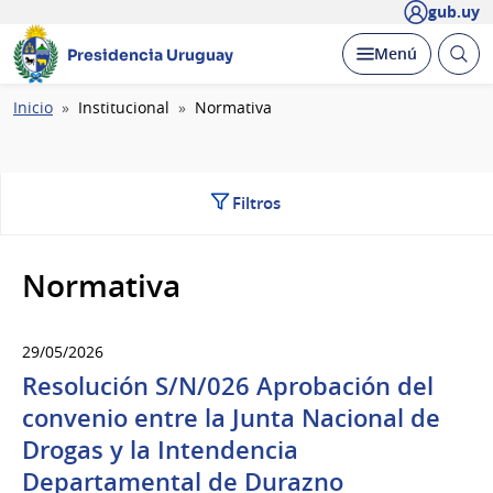
gub.uy
Abrir
Desplegar
Menú
Presidencia Uruguay
busc
Ruta
Inicio
Institucional
Normativa
de
navegación
Filtros
Normativa
29/05/2026
Resolución S/N/026 Aprobación del
convenio entre la Junta Nacional de
Drogas y la Intendencia
Departamental de Durazno