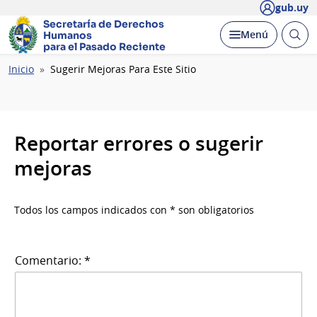
gub.uy
Secretaría de Derechos
Abrir
Desplegar
Menú
Humanos
busc
para el Pasado Reciente
Ruta
Inicio
Sugerir Mejoras Para Este Sitio
de
navegación
Reportar errores o sugerir
mejoras
Todos los campos indicados con * son obligatorios
Comentario: *