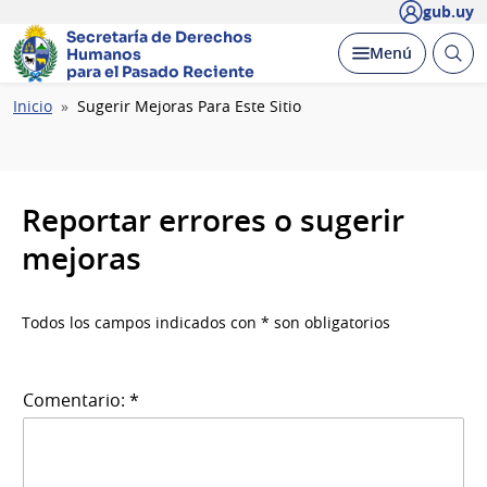
gub.uy
Secretaría de Derechos
Abrir
Desplegar
Menú
Humanos
busc
para el Pasado Reciente
Ruta
Inicio
Sugerir Mejoras Para Este Sitio
de
navegación
Reportar errores o sugerir
mejoras
Todos los campos indicados con * son obligatorios
Comentario: *