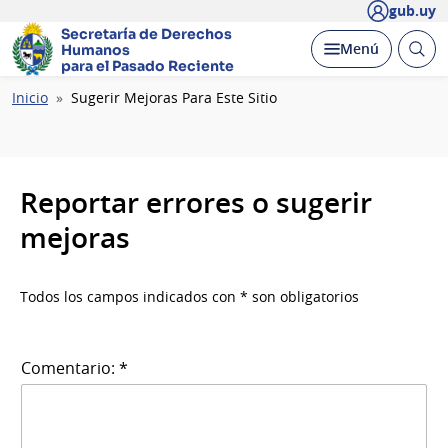
gub.uy
Secretaría de Derechos
Abrir
Desplegar
Menú
Humanos
busc
para el Pasado Reciente
Ruta
Inicio
Sugerir Mejoras Para Este Sitio
de
navegación
Reportar errores o sugerir
mejoras
Todos los campos indicados con * son obligatorios
Comentario: *