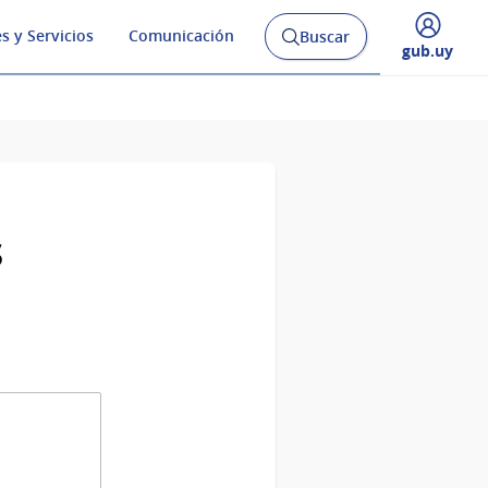
s y Servicios
Comunicación
Buscar
Abrir
Desplegar
gub.uy
buscador
menú
y
de
s