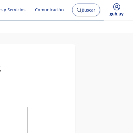
s y Servicios
Comunicación
Buscar
Abrir
Desplegar
gub.uy
buscador
menú
y
de
s