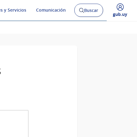
s y Servicios
Comunicación
Buscar
Abrir
Desplegar
gub.uy
buscador
menú
y
de
s