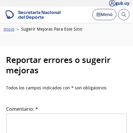
gub.uy
Secretaría Nacional
Abrir
Desplegar
Menú
del Deporte
busc
Ruta
Inicio
Sugerir Mejoras Para Este Sitio
de
navegación
Reportar errores o sugerir
mejoras
Todos los campos indicados con * son obligatorios
Comentario: *