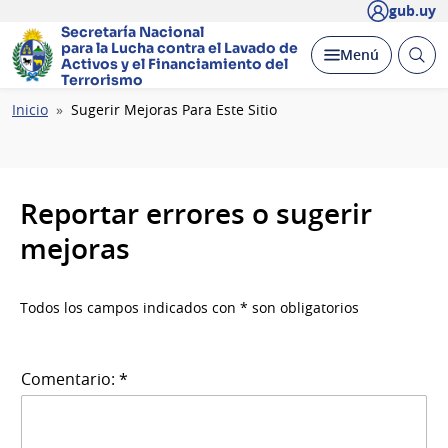
gub.uy
Secretaría Nacional
para la Lucha contra el Lavado
de
Abrir
Desplegar
Menú
Activos y el Financiamiento del
busc
Terrorismo
Ruta
Inicio
Sugerir Mejoras Para Este Sitio
de
navegación
Reportar errores o sugerir
mejoras
Todos los campos indicados con * son obligatorios
Comentario: *