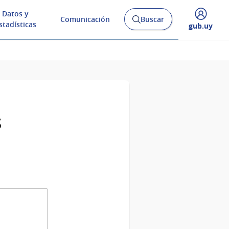
Datos y
Comunicación
Buscar
Abrir
stadísticas
Desplegar
gub.uy
buscador
menú
y
de
s