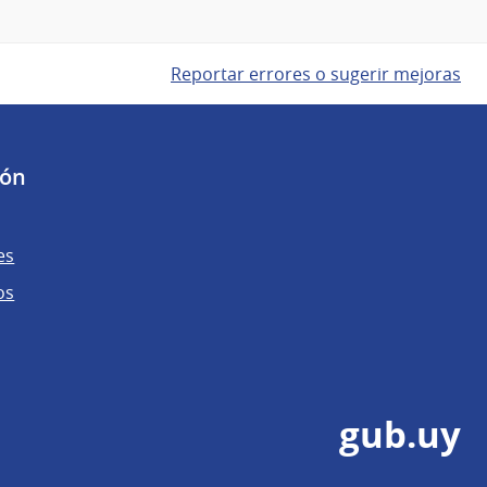
Reportar errores o sugerir mejoras
ión
es
os
gub.uy