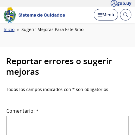
gub.uy
Abrir
Desplegar
Menú
Sistema de Cuidados
busc
Ruta
Inicio
Sugerir Mejoras Para Este Sitio
de
navegación
Reportar errores o sugerir
mejoras
Todos los campos indicados con * son obligatorios
Comentario: *