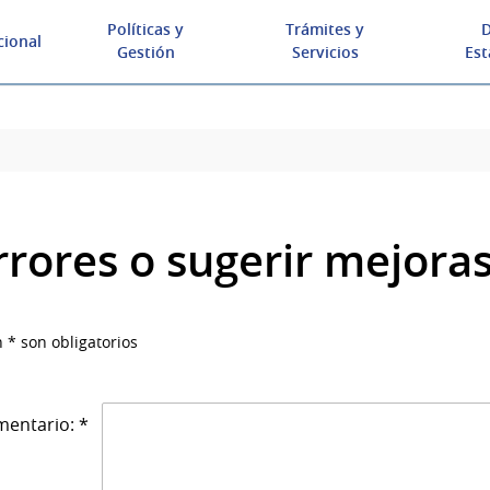
Políticas y
Trámites y
D
cional
Gestión
Servicios
Est
rrores o sugerir mejora
 * son obligatorios
entario: *