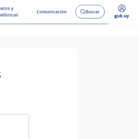
atos y
Comunicación
Buscar
Abrir
adísticas
Desplegar
gub.uy
buscador
menú
y
de
s